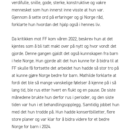
verdifulle, snille, gode, sterke, konstruktive og vakre
mennesket som hun innerst inne visste at hun var.
Gjennom å sette ord på erfaringer og gi Norge råd,
forklarte hun hvordan det hjalp også i hennes liv.
Da kritikken mot FF kom våren 2022, beskrev hun at det
kjentes som å bli tatt makt over på nytt og hvor vondt det
gjorde. Denne gangen gjaldt det også kunnskapen fra barn
i hele Norge. Hun gjorde alt det hun kunne for å bidra til at
FF skulle få fortsette det arbeidet hun hadde så stor tro på
at kunne gjøre Norge bedre for barn. Mathilde forklarte at
fordi det ble så mange vanskelige følelser å kjenne på i så
lang tid, ble rus etter hvert en flukt og en pause. De siste
månedene brukte hun derfor rus i perioder, og den siste
tiden var hun i et behandlingsopplegg. Samtidig jobbet hun
med det hun trodde på. Hun hadde konsertbilletter, flere
store planer og var klar for å bidra videre for et bedre
Norge for barn i 2024.