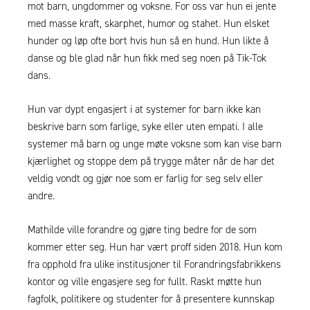
mot barn, ungdommer og voksne. For oss var hun ei jente
med masse kraft, skarphet, humor og stahet. Hun elsket
hunder og løp ofte bort hvis hun så en hund. Hun likte å
danse og ble glad når hun fikk med seg noen på Tik-Tok
dans.
Hun var dypt engasjert i at systemer for barn ikke kan
beskrive barn som farlige, syke eller uten empati. I alle
systemer må barn og unge møte voksne som kan vise barn
kjærlighet og stoppe dem på trygge måter når de har det
veldig vondt og gjør noe som er farlig for seg selv eller
andre.
Mathilde ville forandre og gjøre ting bedre for de som
kommer etter seg. Hun har vært proff siden 2018. Hun kom
fra opphold fra ulike institusjoner til Forandringsfabrikkens
kontor og ville engasjere seg for fullt. Raskt møtte hun
fagfolk, politikere og studenter for å presentere kunnskap