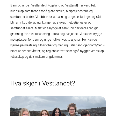
Barn og unge i Vestlandet (Rogaland og Vestland) har verdifull
kunnskap som trengs for å gjøre skolen, hjelpetjenestene og
samfunnet bedre. Vi jobber for at barn og unges erfaringer og råd
blir en viktig del av utviklingen av skoler, hjelpetjenester og
samfunnet ellers. Målet er å bygge et samfunn der deres råd gir
grunnlag for reell forandring – lokalt og nasjonalt. Vi skaper trygge
møteplasser for barn og unge i ulike livssituasjoner. Her kan de
kjenne på mestring, tilhørighet og mening. I Vestland gjennomfører vi
blant annet aktiviteter, og regionale treff som også bygger vennskap,
fellesskap og tillit mellom ungdommer.
Hva skjer i Vestlandet?