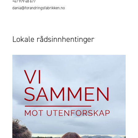
+47 979 48 677
dania@forandringsfabrikken.no
Lokale rådsinnhentinger