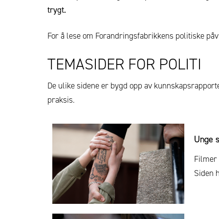
trygt.
For å lese om Forandringsfabrikkens politiske påvi
TEMASIDER FOR POLITI
De ulike sidene er bygd opp av kunnskapsrapport
praksis.
Unge s
Filmer 
Siden h