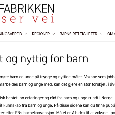
NINGSABREID
REGIONER
BARNS RETTIGHETER
OM 
 og nyttig for barn
 møte barn og unge på trygge og nyttige måter.
Voksne som jobber
arbeides barn og unge med, kan det gjøre en stor forskjell i li
tisk hentet inn erfaringer og råd fra barn og unge rundt i Norg
il kunnskap fra barn og unge. På disse sidene kan du finne pub
er etter FNs barnekonvensjon. Målet er å bidra til at voksne i p