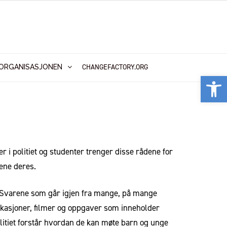
CHANGEFACTORY.ORG
ORGANISASJONEN
Vis
 i politiet og studenter trenger disse rådene for
vene deres.
e. Svarene som går igjen fra mange, på mange
likasjoner, filmer og oppgaver som inneholder
olitiet forstår hvordan de kan møte barn og unge