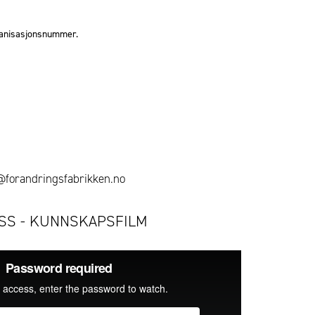
rganisasjonsnummer.
g@forandringsfabrikken.no
OSS - KUNNSKAPSFILM