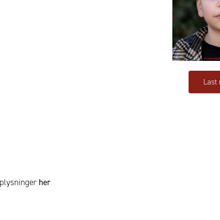
Last
pplysninger
her