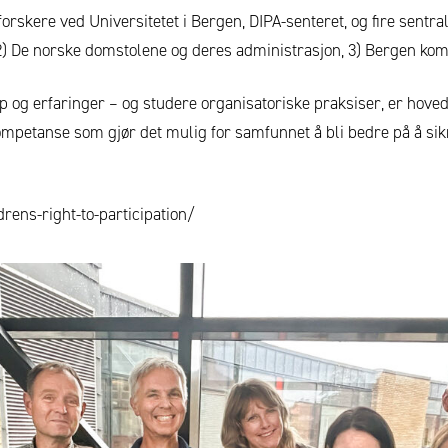
kere ved Universitetet i Bergen, DIPA-senteret, og fire sentrale
2) De norske domstolene og deres administrasjon, 3) Bergen ko
p og erfaringer – og studere organisatoriske praksiser, er ho
ompetanse som gjør det mulig for samfunnet å bli bedre på å sik
drens-right-to-participation/