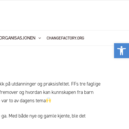
CHANGEFACTORY.ORG
ORGANISASJONEN
Vis
olk på utdanninger og praksisfeltet. FFs tre faglige
e fremover og hvordan kan kunnskapen fra barn
e var to av dagens tema
re ga. Med både nye og gamle kjente, ble det