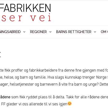
NINGSABREID
REGIONER
BARNS RETTIGHETER
OM 
t
tte fikk proffer og fabrikkarbeidere fra denne fine gjengen med f
ge, helse, og barn og familie. Hva slags kunnskap trenger Norg
ger, helsetjenester og barnevern å vite fra barn og unge? Dett
rådene
som fikk ryddet plass til å delta. Takk for alle rådene de
F gleder vi oss allerede til vi ses igjen