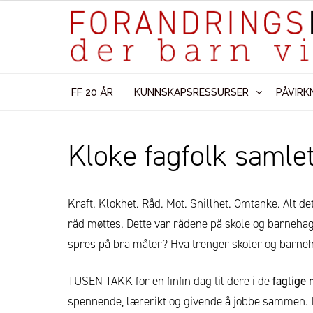
FF 20 ÅR
KUNNSKAPSRESSURSER
PÅVIRK
Kloke fagfolk samle
Kraft. Klokhet. Råd. Mot. Snillhet. Omtanke. Alt de
råd møttes. Dette var rådene på skole og barneha
spres på bra måter? Hva trenger skoler og barneha
TUSEN TAKK for en finfin dag til dere i de
faglige 
spennende, lærerikt og givende å jobbe sammen. I F