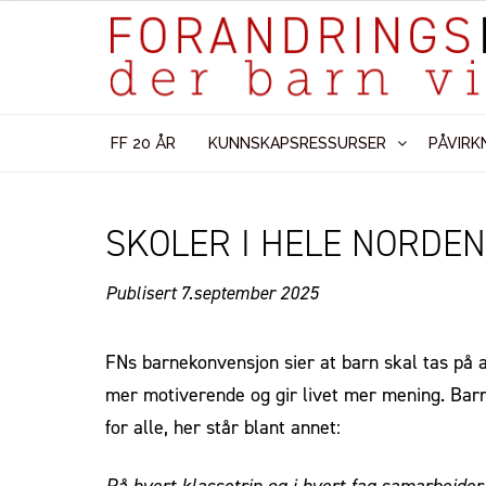
FF 20 ÅR
KUNNSKAPSRESSURSER
PÅVIRK
SKOLER I HELE NORDE
Publisert 7.september
2025
FNs barnekonvensjon sier at barn skal tas på al
mer motiverende og gir livet mer mening. Barn
for alle, her står blant annet:
På hvert klassetrin og i hvert fag samarbejde