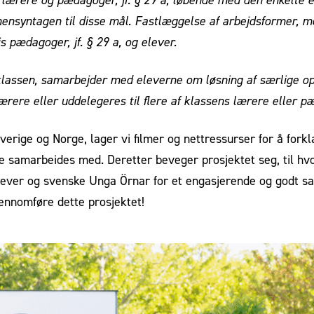
hensyntagen til disse mål. Fastlæggelse af arbejdsformer, m
 pædagoger, jf. § 29 a, og elever.
 klassen, samarbejder med eleverne om løsning af særlige op
ærere eller uddelegeres til flere af klassens lærere eller p
erige og Norge, lager vi filmer og nettressurser for å forkl
ene samarbeides med. Deretter beveger prosjektet seg, til h
elever og svenske Unga Örnar for et engasjerende og godt sa
jennomføre dette prosjektet!