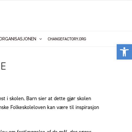
CHANGEFACTORY.ORG
ORGANISASJONEN
Vis
NE
t i skolen. Barn sier at dette gjør skolen
ske Folkeskoleloven kan være til inspirasjon
elev om fastlæggelse af de mål, der søges