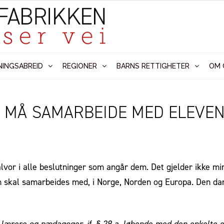
NINGSABREID
REGIONER
BARNS RETTIGHETER
OM 
N MÅ SAMARBEIDE MED ELEVE
vor i alle beslutninger som angår dem. Det gjelder ikke mins
 skal samarbeides med, i Norge, Norden og Europa. Den dan
r lærere og pædagoger, jf. § 29 a, løbende med den enkelte 