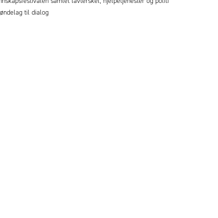
nskapsfestivalen samlet lavterskel, hjelpetjenester og politi
røndelag til dialog