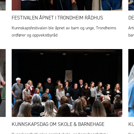
FESTIVALEN ÅPNET I TRONDHEIM RÅDHUS
DE
Kunnskapsfestivalen ble åpnet av barn og unge, Trondheims
Art
ordfører og oppvekstbyråd
bar
KUNNSKAPSDAG OM SKOLE & BARNEHAGE
KU