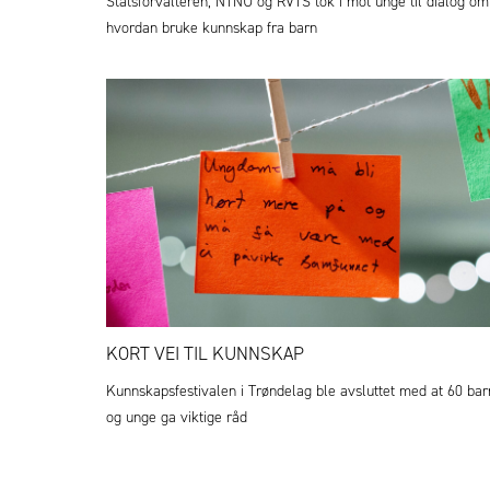
Statsforvalteren, NTNU og RVTS tok i mot unge til dialog om
hvordan bruke kunnskap fra barn
KORT VEI TIL KUNNSKAP
Kunnskapsfestivalen i Trøndelag ble avsluttet med at 60 bar
og unge ga viktige råd