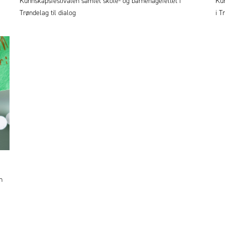
Kunnskapsfestivalen samlet skole- og barnehagefeltet i
Kun
Trøndelag til dialog
i T
n