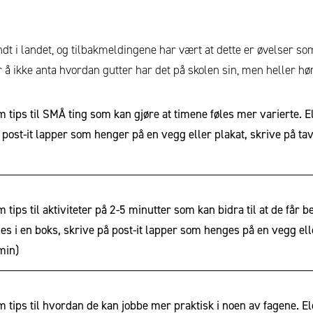
ndt i landet, og tilbakmeldingene har vært at dette er øvelser som
r å ikke anta hvordan gutter har det på skolen sin, men heller hør
m tips til SMÅ ting som kan gjøre at timene føles mer varierte. 
post-it lapper som henger på en vegg eller plakat, skrive på tav
 tips til aktiviteter på 2-5 minutter som kan bidra til at de får 
s i en boks, skrive på post-it lapper som henges på en vegg eller
min)
m tips til hvordan de kan jobbe mer praktisk i noen av fagene. E