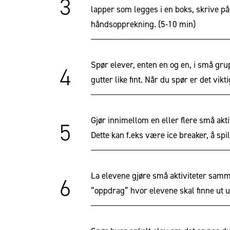
3
lapper som legges i en boks, skrive på 
håndsopprekning.
(5-10 min)
Spør elever, enten en og en, i små gru
4
gutter like fint. Når du spør er det vikt
Gjør innimellom en eller flere små akti
5
Dette kan f.eks være ice breaker, å spille
La elevene gjøre små aktiviteter samm
6
“oppdrag” hvor elevene skal finne ut 