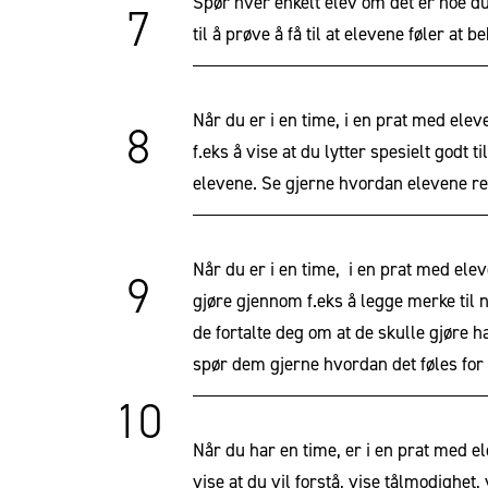
Spør hver enkelt elev om det er noe du 
7
til å prøve å få til at elevene føler at 
Når du er i en time, i en prat med ele
8
f.eks å vise at du lytter spesielt godt
elevene. Se gjerne hvordan elevene rea
Når du er i en time, i en prat med elev
9
gjøre gjennom f.eks å legge merke til n
de fortalte deg om at de skulle gjøre h
spør dem gjerne hvordan det føles fo
10
Når du har en time, er i en prat med e
vise at du vil forstå, vise tålmodighet, 