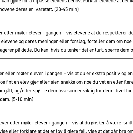
kan gjøre for å tilpasse elevens behov. Forklar elevene at det ikk
behovene deres er ivaretatt.
(20-45 min)
ver eller møter elever i gangen – vis elevene at du respekterer 
 til elevene og deres meninger eller forslag, forteller dem om no
gerer på dette. Du kan, hvis du tenker det er lurt, spørre dem
er eller møter elever i gangen – vis at du er ekstra positiv og 
oe fint en elev gjør eller sier, snakke om noe du vet en eller fle
ar gått, og/eller spørre dem hva som er viktig for dem i livet fo
r dem.
(5-10 min)
lever eller møter elever i gangen – vis at du ønsker å være snil
vise eller forklare at det er lov å gjøre feil, vise at det går bra 