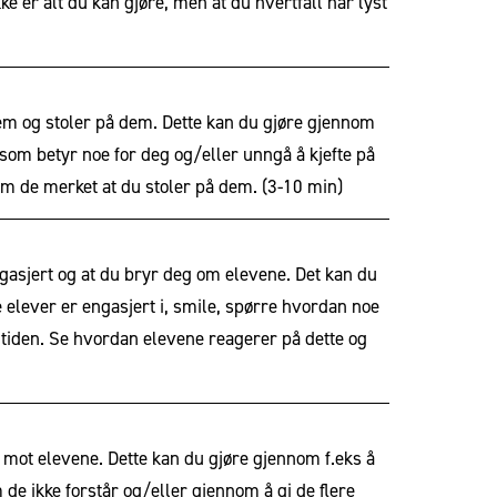
e er alt du kan gjøre, men at du hvertfall har lyst
dem og stoler på dem. Dette kan du gjøre gjennom
e som betyr noe for deg og/eller unngå å kjefte på
 om de merket at du stoler på dem.
(3-10 min)
engasjert og at du bryr deg om elevene. Det kan du
re elever er engasjert i, smile, spørre hvordan noe
r tiden. Se hvordan elevene reagerer på dette og
l mot elevene. Dette kan du gjøre gjennom f.eks å
om de ikke forstår og/eller gjennom å gi de flere