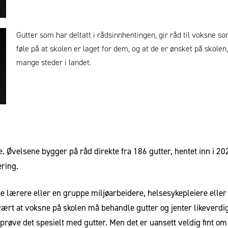
Gutter som har deltatt i rådsinnhentingen, gir råd til voksne 
føle på at skolen er laget for dem, og at de er ønsket på skolen
mange steder i landet.
 Øvelsene bygger på råd direkte fra 186 gutter, hentet inn i 202
ering.
e lærere eller en gruppe miljøarbeidere, helsesykepleiere ell
r vært at voksne på skolen må behandle gutter og jenter likever
t prøve det spesielt med gutter. Men det er uansett veldig fint o