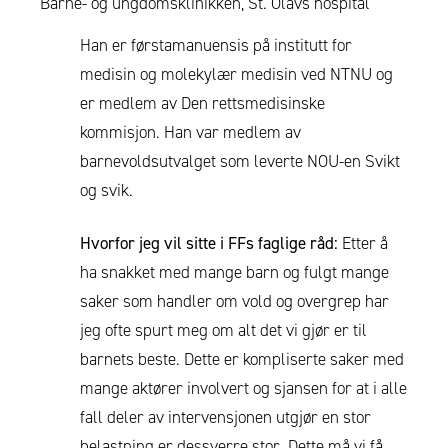
Barne- og ungdomsklinikken, St. Olavs hospital
Han er førstamanuensis på institutt for
medisin og molekylær medisin ved NTNU og
er medlem av Den rettsmedisinske
kommisjon. Han var medlem av
barnevoldsutvalget som leverte NOU-en Svikt
og svik.
Hvorfor jeg vil sitte i FFs faglige råd:
Etter å
ha snakket med mange barn og fulgt mange
saker som handler om vold og overgrep har
jeg ofte spurt meg om alt det vi gjør er til
barnets beste. Dette er kompliserte saker med
mange aktører involvert og sjansen for at i alle
fall deler av intervensjonen utgjør en stor
belastning er dessverre stor. Dette må vi få