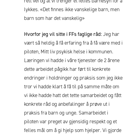
rett vei og at vi trenger et felles barnesyn for å
lykkes. «Det finnes ikke vanskelige barn, men
barn som har det vanskelig»
Hvorfor jeg vil sitte i FFs faglige råd:
Jeg har
vært så heldig å få erfaring fra å få være med i
piloten, Mitt liv psykisk helse i kommunen.
Læringen vi hadde i våre tjenester de 2 årene
dette arbeidet pågikk har ført til konkrete
endringer i holdninger og praksis som jeg ikke
tror vi hadde klart å få til på samme måte om
vi ikke hadde hatt det tette samarbeidet og fått
konkrete råd og anbefalinger å prøve ut i
praksis fra barn og unge. Samarbeidet i
piloten var preget av gjensidig respekt og et
felles mål om å gi hjelp som hjelper. Vi gjorde