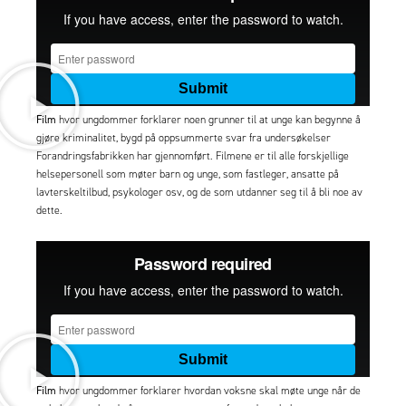
Film
hvor ungdommer forklarer noen grunner til at unge kan begynne å
gjøre kriminalitet, bygd på oppsummerte svar fra undersøkelser
Forandringsfabrikken har gjennomført. Filmene er til alle forskjellige
helsepersonell som møter barn og unge, som fastleger, ansatte på
lavterskeltilbud, psykologer osv, og de som utdanner seg til å bli noe av
dette.
Film
hvor ungdommer forklarer hvordan voksne skal møte unge når de