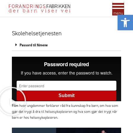
menu
Vis
Skolehelsetjenesten
Passord til filmene
Film
hvor ungdommer forklarer råd fra kunnskap fra barn, om hva som
gjør det trygt å dra til helsesykepleieren og hva som gjør det trygt når
barn er hos helsesykepleieren.