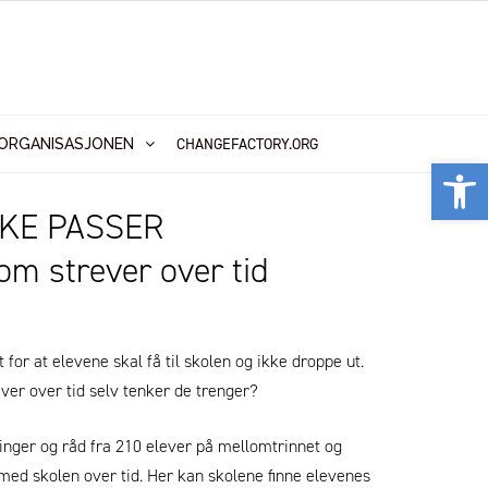
CHANGEFACTORY.ORG
ORGANISASJONEN
Vis
KKE PASSER
om strever over tid
 for at elevene skal få til skolen og ikke droppe ut.
ver over tid selv tenker de trenger?
aringer og råd fra 210 elever på mellomtrinnet og
ed skolen over tid. Her kan skolene finne elevenes