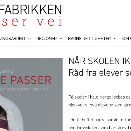
NINGSABREID
REGIONER
BARNS RETTIGHETER
OM 
NÅR SKOLEN I
Råd fra elever s
På skoler i hele Norge jobbes det
Men vet vi hva elevene som stre
I dette heftet har vi samlet erf
ungdomsskolen som har strevd m