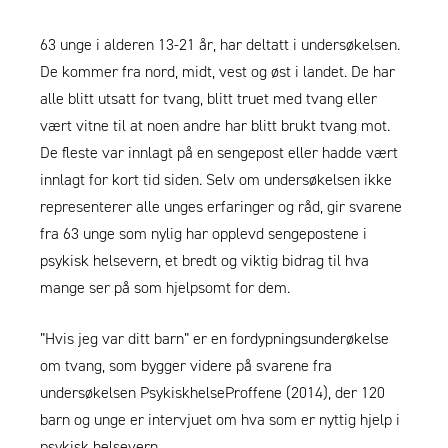
63 unge i alderen 13-21 år, har deltatt i undersøkelsen.
De kommer fra nord, midt, vest og øst i landet. De har
alle blitt utsatt for tvang, blitt truet med tvang eller
vært vitne til at noen andre har blitt brukt tvang mot.
De fleste var innlagt på en sengepost eller hadde vært
innlagt for kort tid siden. Selv om undersøkelsen ikke
representerer alle unges erfaringer og råd, gir svarene
fra 63 unge som nylig har opplevd sengepostene i
psykisk helsevern, et bredt og viktig bidrag til hva
mange ser på som hjelpsomt for dem.
”Hvis jeg var ditt barn” er en fordypningsunderøkelse
om tvang, som bygger videre på svarene fra
undersøkelsen
PsykiskhelseProffene
(2014), der 120
barn og unge er intervjuet om hva som er nyttig hjelp i
psykisk helsevern.