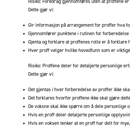
Risiko: Foredrag gjennomføres uten at proffene er 
Dette gjør vi:
Gir informasjon på arrangement for proffer hva for
Gjennomfører punktene i rutinen for forberedelse
Gjenta og forklare at proffenes rolle er å forkl
Hver proff velger hvilke hovedfunn som er viktig
Risiko: Proffene deler for detaljerte personlige e
Dette gjør vi:
Det gjentas i hver forberedelse av proffer ikke sk
Det forklares hvorfor proffene ikke skal gjøre dett
De voksne skal ikke spørre om å dele personlige o
Hvis en proff deler detaljerte personlige opplysn
Hvis en voksen tenker at en proff har delt for my