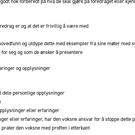
godt nok forberedt på hva de skal gjøre på foredraget eller kjen
edrag er og at det er frivillig å være med
are hovedfunn og utdype dette med eksempler fra sine møter med 
e for seg og som de ønsker å presentere
rfaringer og opplysninger
al dele personlige opplysninger
e
pplysninger eller erfaringer
inger eller erfaringer, har den voksne ansvar for å stoppe det
e, prater den voksne med proffen i etterkant