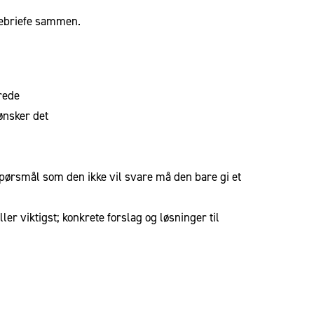
e debriefe sammen.
erede
ønsker det
spørsmål som den ikke vil svare må den bare gi et
r viktigst; konkrete forslag og løsninger til