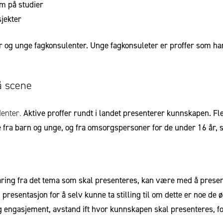
m på studier
sjekter
er og unge fagkonsulenter.
Unge fagkonsuleter er proffer som ha
å scene
denter.
Aktive proffer rundt i landet presenterer kunnskapen.
Fl
ke fra barn og unge, og fra omsorgspersoner for de under 16 år, 
aring fra det tema som skal presenteres, kan være med å presen
presentasjon for å selv kunne ta stilling til om dette er noe de 
 og engasjement, avstand ift hvor kunnskapen skal presenteres, 