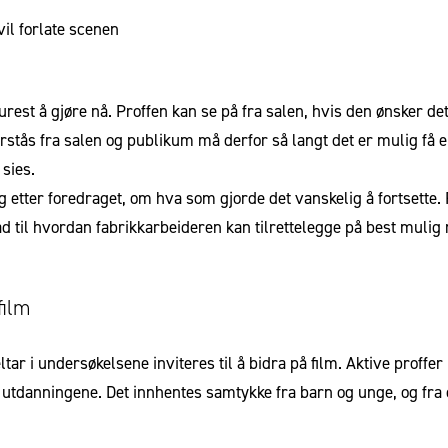
vil forlate scenen
est å gjøre nå. Proffen kan se på fra salen, hvis den ønsker det
stås fra salen og publikum må derfor så langt det er mulig få e
sies.
 etter foredraget, om hva som gjorde det vanskelig å fortsette.
råd til hvordan fabrikkarbeideren kan tilrettelegge på best mulig
film
ar i undersøkelsene inviteres til å bidra på film. Aktive p
roffer
utdanningene. Det innhentes samtykke fra barn og unge, og fra