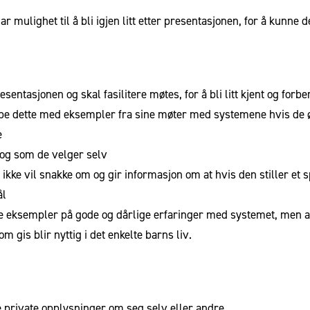
har mulighet til å bli igjen litt etter presentasjonen, for å kunn
entasjonen og skal fasilitere møtes, for å bli litt kjent og forb
dype dette med eksempler fra sine møter med
systemene hvis de 
e
 og som de velger selv
ikke vil snakke om og gir informasjon om at hvis den stiller et 
ål
e eksempler på gode og dårlige erfaringer med systemet, men alle
m gis blir nyttig i det enkelte barns liv.
e private opplysninger om seg selv eller andre.