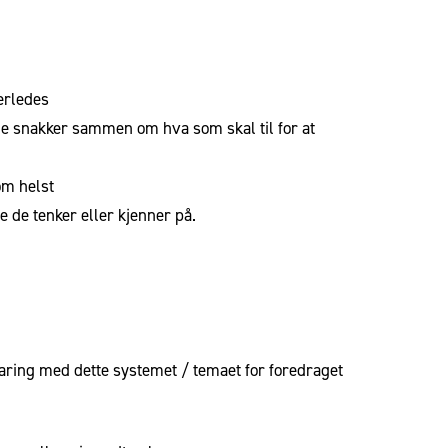
nerledes
 de snakker sammen om hva som skal til for at
om helst
 de tenker eller kjenner på.
rfaring med dette systemet / temaet for foredraget